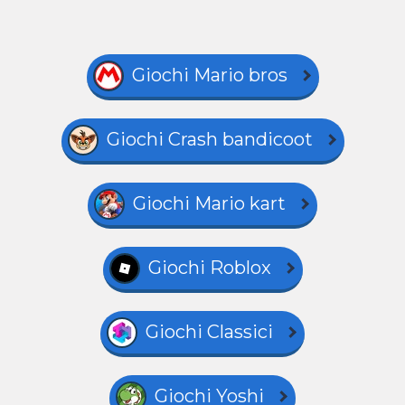
Giochi Mario bros
Giochi Crash bandicoot
Giochi Mario kart
Giochi Roblox
Giochi Classici
Giochi Yoshi