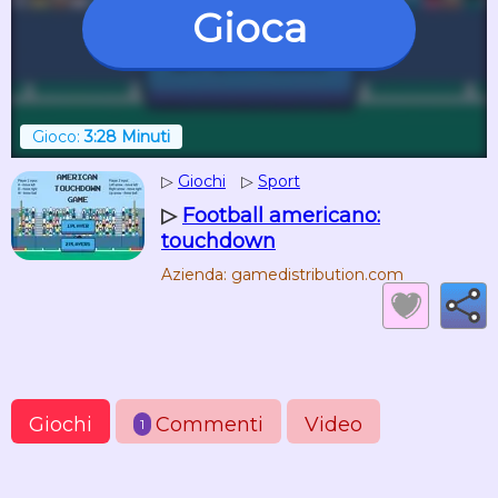
Gioca
Gioco:
3:28 Minuti
▷
Giochi
▷
Sport
▷
Football americano:
touchdown
Azienda: gamedistribution.com
Giochi
Commenti
Video
1