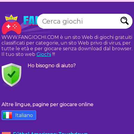
WWW.FANGIOCHI.COM è un sito Web di giochi gratuiti
classificati per categorie, un sito Web privo di virus, per
tutte le età e per giocare senza download dal browser.
Il tuo sito web
Giochi
!!!
Ho bisogno di aiuto?
Altre lingue, pagine per giocare online
Italiano