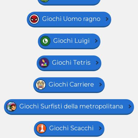
Giochi Uomo ragno
Giochi Luigi
Giochi Tetris
Giochi Carriere
Giochi Surfisti della metropolitana
Giochi Scacchi