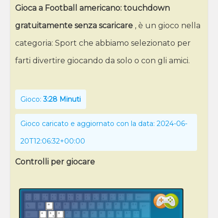
Gioca a Football americano: touchdown
gratuitamente senza scaricare
, è un gioco nella
categoria: Sport che abbiamo selezionato per
farti divertire giocando da solo o con gli amici.
Gioco:
3:28 Minuti
Gioco caricato e aggiornato con la data: 2024-06-
20T12:06:32+00:00
Controlli per giocare