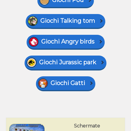
Giochi Pou
Giochi Talking tom
Giochi Angry birds
Giochi Jurassic park
Giochi Gatti
Schermate