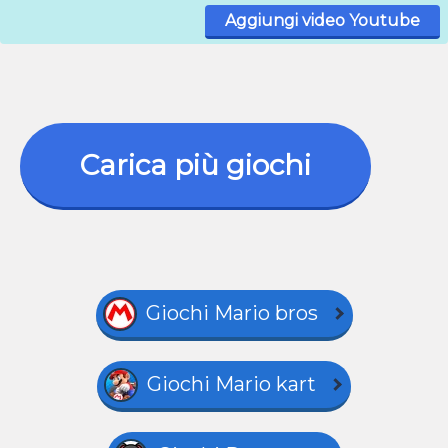
Aggiungi video Youtube
Carica più giochi
Giochi Mario bros
Giochi Mario kart