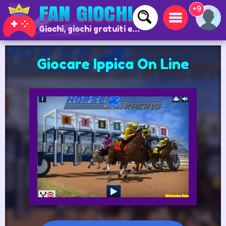
+9
Giochi, giochi gratuiti e giochi online
Giocare Ippica On Line