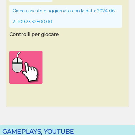
Gioco caricato e aggiornato con la data: 2024-06-
21T09:23:32+00:00
Controlli per giocare
GAMEPLAYS, YOUTUBE