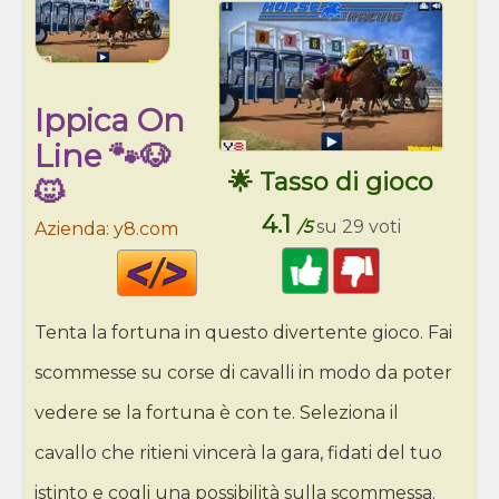
Ippica On
Line 🐾🐶
🌟 Tasso di gioco
🐱
4.1
/5
su 29 voti
Azienda: y8.com
Code
HTML
Tenta la fortuna in questo divertente gioco. Fai
scommesse su corse di cavalli in modo da poter
vedere se la fortuna è con te. Seleziona il
cavallo che ritieni vincerà la gara, fidati del tuo
istinto e cogli una possibilità sulla scommessa.