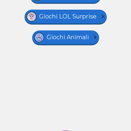
Giochi LOL Surprise
Giochi Animali