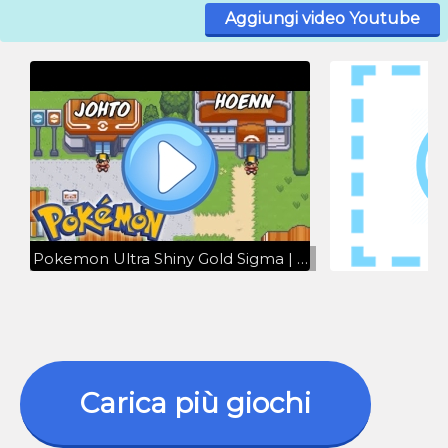
Aggiungi video Youtube
Pokemon Ultra Shiny Gold Sigma | UN HACKROM COMPLETO CON LAS REGIONES DE JOHTO, KANTO, ALOLA Y HOENN
Carica più giochi