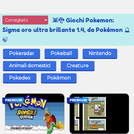
👾🐉 Giochi Pokemon:
Sigma oro ultra brillante 1.4, da Pokémon 🔮
🍃
Pokeradar
Pokeball
Nintendo
Animali domestici
Creature
Pokedex
Pokèmon