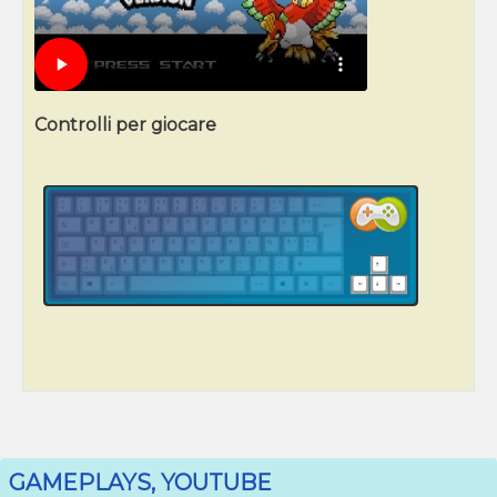
Controlli per giocare
GAMEPLAYS, YOUTUBE