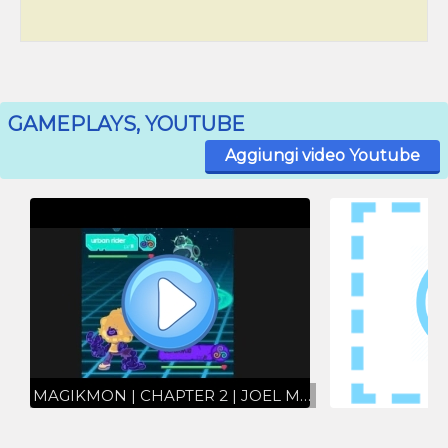
GAMEPLAYS, YOUTUBE
Aggiungi video Youtube
MAGIKMON | CHAPTER 2 | JOEL MARS - CELEBRITY TEACHER WALKTHROUGH