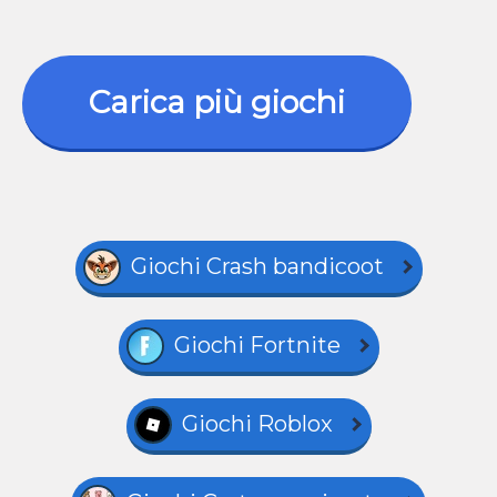
Carica più giochi
Giochi Crash bandicoot
Giochi Fortnite
Giochi Roblox