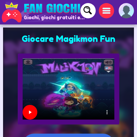
+9
Giochi, giochi gratuiti e giochi online
Giocare Magikmon Fun