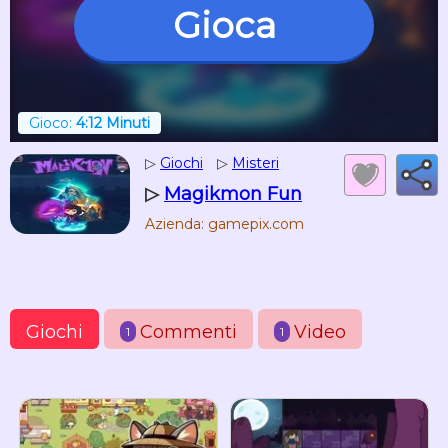
Gioca
Gioco:
4:12 Minuti
▷
Giochi
▷
Misteri
▷
Magikmon Fun
Azienda: gamepix.com
Giochi
Commenti
Video
1
1