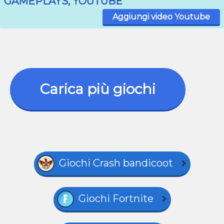
GAMEPLAYS, YOUTUBE
Aggiungi video Youtube
Carica più giochi
Giochi Crash bandicoot
Giochi Fortnite