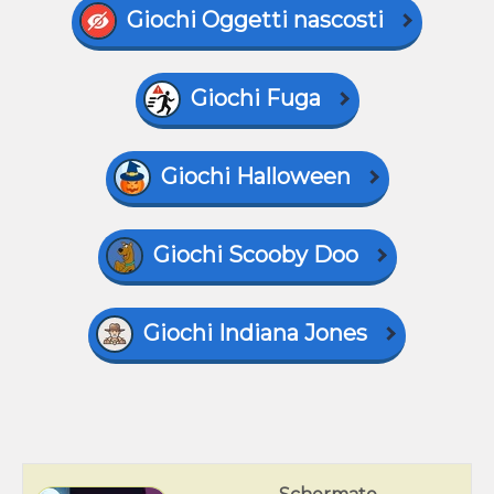
Giochi Oggetti nascosti
Giochi Fuga
Giochi Halloween
Giochi Scooby Doo
Giochi Indiana Jones