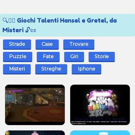
🔍🕵️‍♂️ Giochi Talenti Hansel e Gretel, da
Misteri 🔓📜
Strade
Case
Trovare
Puzzle
Fate
Giri
Storie
Misteri
Streghe
Iphone