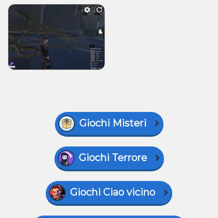
Giochi Misteri
Giochi Terrore
Giochi Ciao vicino