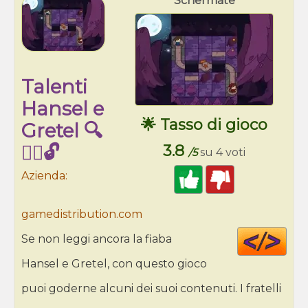
Schermate
Talenti
Hansel e
🌟 Tasso di gioco
Gretel 🔍
🕵️‍♂️🔓
3.8
/5
su 4 voti
Azienda:
gamedistribution.com
Cod
Se non leggi ancora la fiaba
HT
Hansel e Gretel, con questo gioco
puoi goderne alcuni dei suoi contenuti. I fratelli