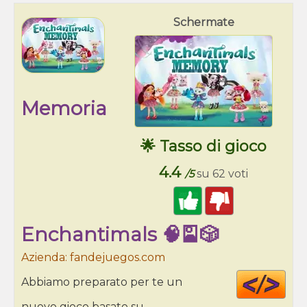
Schermate
Memoria
🌟 Tasso di gioco
4.4
/5
su 62 voti
Enchantimals 🧠🎴🎲
Azienda: fandejuegos.com
Cod
Abbiamo preparato per te un
HT
nuovo gioco basato su