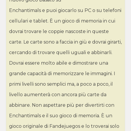
Enchantimals e puoi giocarlo su PC o su telefoni
cellulari e tablet. È un gioco di memoria in cui
dovrai trovare le coppie nascoste in queste
carte. Le carte sono a faccia in giù e dovrai girarti,
cercando di trovare quelli uguali e abbinarli.
Dovrai essere molto abile e dimostrare una
grande capacità di memorizzare le immagini. I
primi livelli sono semplici ma, a poco a poco, il
livello aumenterà con ancora più carte da
abbinare. Non aspettare più per divertirti con
Enchantimals e il suo gioco di memoria. È un
gioco originale di Fandejuegos e lo troverai solo