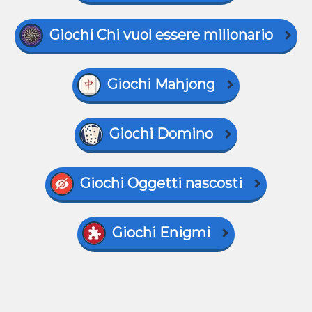
Giochi Chi vuol essere milionario
Giochi Mahjong
Giochi Domino
Giochi Oggetti nascosti
Giochi Enigmi