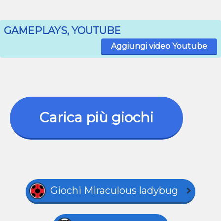
GAMEPLAYS, YOUTUBE
Aggiungi video Youtube
Carica più giochi
Giochi Miraculous ladybug