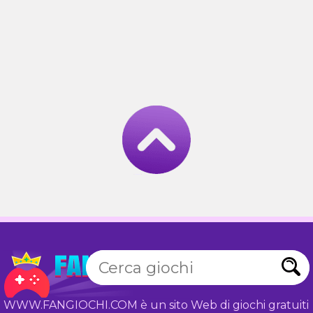
WWW.FANGIOCHI.COM è un sito Web di giochi gratuiti