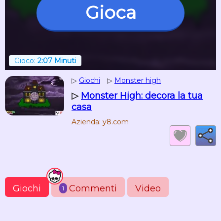
Gioca
Gioco:
2:07 Minuti
▷
Giochi
▷
Monster high
▷
Monster High: decora la tua
casa
Azienda: y8.com
Giochi
Commenti
Video
1