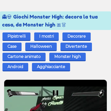
👻💀 Giochi Monster High: decora la tua
casa, da Monster high 🎀👗
Pipistrelli
I mostri
Decorare
Case
Halloween
Divertente
Cartone animato
Monster high
Android
Agghiacciante