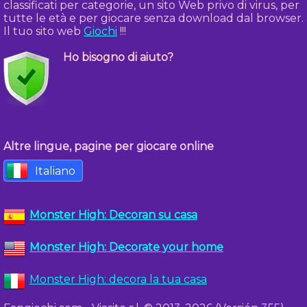
classificati per categorie, un sito Web privo di virus, per
tutte le età e per giocare senza download dal browser.
Il tuo sito web
Giochi
!!!
Ho bisogno di aiuto?
Altre lingue, pagine per giocare online
Italiano
Monster High: Decoran su casa
Monster High: Decorate your home
Monster High: decora la tua casa