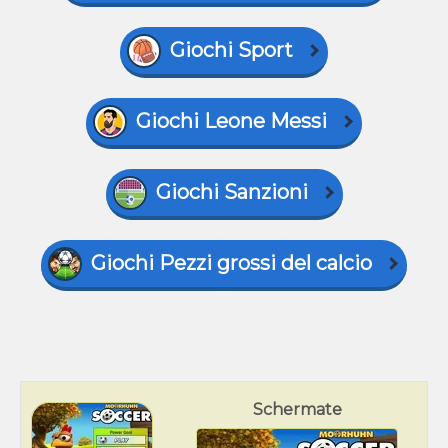
Giochi Sport
Giochi Leone Messi
Giochi Sanzioni
Giochi Pezzi grossi del calcio
Schermate