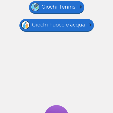
Giochi Tennis
Giochi Fuoco e acqua