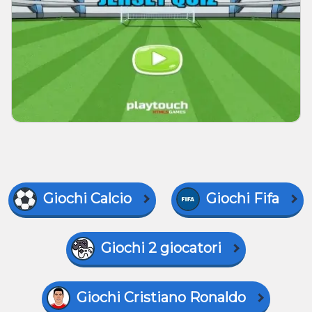
Giochi Calcio
Giochi Fifa
Giochi 2 giocatori
Giochi Cristiano Ronaldo