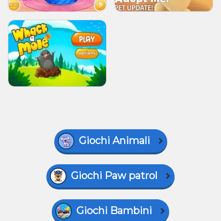
Giochi Animali
Giochi Paw patrol
Giochi Bambini