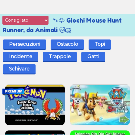
🐾🐶 Giochi Mouse Hunt
Runner, da Animali 🐱🦁
Persecuzioni
Ostacolo
Topi
Incidente
Trappole
Gatti
Schivare