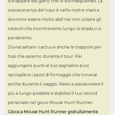
a scappare dal gatto che lo sta inseguendo. La
sopravvivenza del topo è nelle nostre mani e
dovremo essere molto abili nel non colpire gli
ostacoli che incontreremo lungo la strada o ci
perderemo.
Dovrai saltare i cactus e anche le trappole per
topi che saranno durante il tour. Per
aggiungere punti al tuo segnalino puoi
raccogliere i pezzi di formaggio che troverai
anche durante il viaggio. Riesci a sopravvivere il
più a lungo possibile e stabilisci il tuo record
personale nel gioco Mouse Hunt Runner.
Gioca a Mouse Hunt Runner gratuitamente