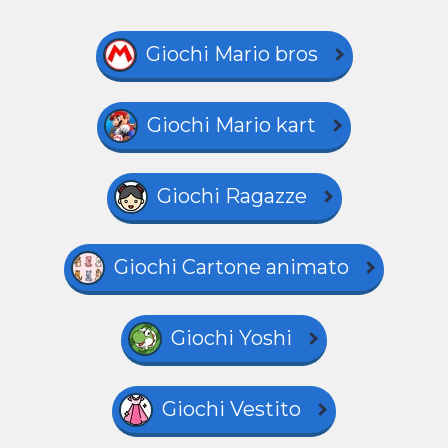
Giochi Mario bros
Giochi Mario kart
Giochi Ragazze
Giochi Cartone animato
Giochi Yoshi
Giochi Vestito