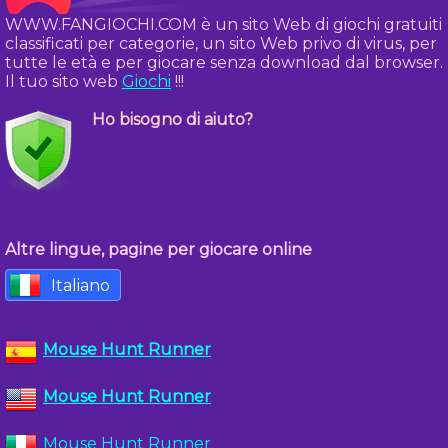
WWW.FANGIOCHI.COM è un sito Web di giochi gratuiti
classificati per categorie, un sito Web privo di virus, per
tutte le età e per giocare senza download dal browser.
Il tuo sito web
Giochi
!!!
Ho bisogno di aiuto?
Altre lingue, pagine per giocare online
Italiano
Mouse Hunt Runner
Mouse Hunt Runner
Mouse Hunt Runner