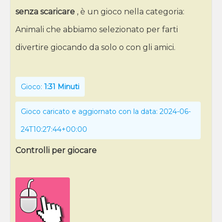
senza scaricare
, è un gioco nella categoria:
Animali che abbiamo selezionato per farti
divertire giocando da solo o con gli amici.
Gioco:
1:31 Minuti
Gioco caricato e aggiornato con la data: 2024-06-
24T10:27:44+00:00
Controlli per giocare