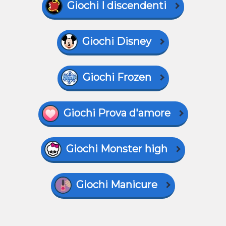
Giochi I discendenti
Giochi Disney
Giochi Frozen
Giochi Prova d'amore
Giochi Monster high
Giochi Manicure