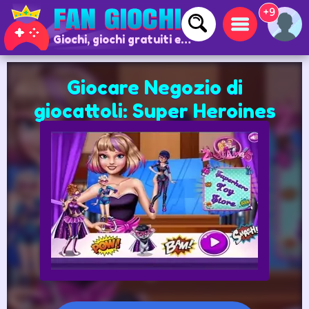
+9
Giochi, giochi gratuiti e giochi online
Giocare Negozio di
giocattoli: Super Heroines