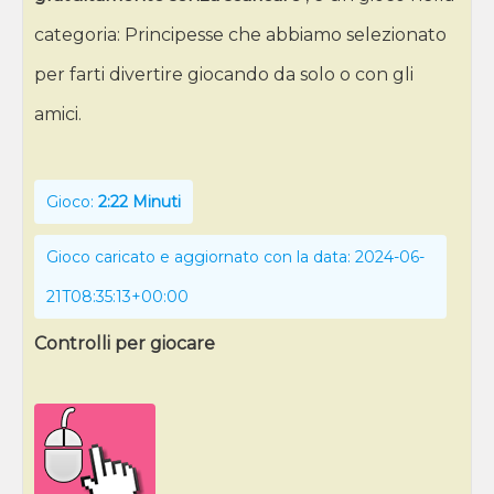
categoria: Principesse che abbiamo selezionato
per farti divertire giocando da solo o con gli
amici.
Gioco:
2:22 Minuti
Gioco caricato e aggiornato con la data: 2024-06-
21T08:35:13+00:00
Controlli per giocare