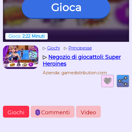
Gioca
Gioco:
2:22 Minuti
▷
Giochi
▷
Principesse
▷
Negozio di giocattoli: Super
Heroines
Azienda: gamedistribution.com
Giochi
Commenti
Video
1