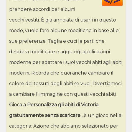
HT
prendere accordi per alcuni
vecchi vestiti. È già annoiata di usarli in questo
modo, vuole fare alcune modifiche in base alle
sue preferenze. Taglia e cuci le parti che
desidera modificare e aggiungi applicazioni
moderne per adattare i suoi vecchi abiti agli abiti
moderni. Ricorda che puoi anche cambiare il
colore dei tessuti degli abiti se vuoi. Divertiamoci
a cambiare l' immagine con questi vecchi abiti.
Gioca a Personalizza gli abiti di Victoria
gratuitamente senza scaricare
, è un gioco nella
categoria: Azione che abbiamo selezionato per