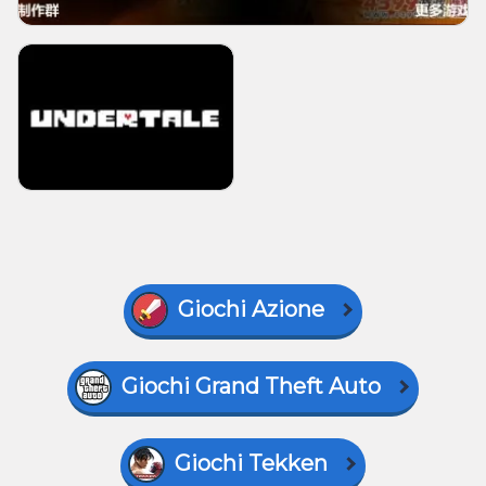
Giochi Azione
Giochi Grand Theft Auto
Giochi Tekken