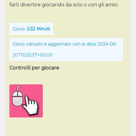
farti divertire giocando da solo o con gli amici.
Gioco:
2:32 Minuti
Gioco caricato e aggiornato con la data: 2024-06-
20T10:52:37+00:00
Controlli per giocare