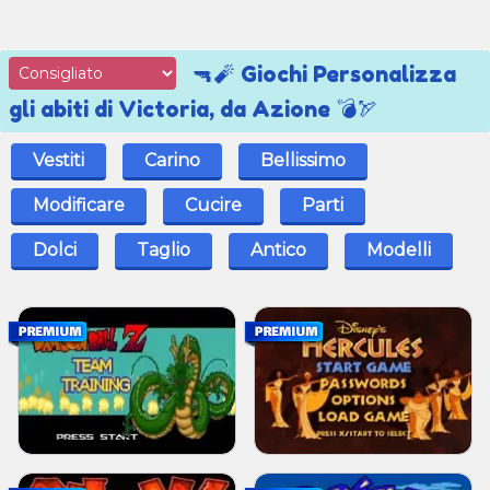
🔫🧨 Giochi Personalizza
gli abiti di Victoria, da Azione 💣🏹
Vestiti
Carino
Bellissimo
Modificare
Cucire
Parti
Dolci
Taglio
Antico
Modelli