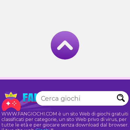
WWW.FANGIOCHI.COM è un sito Web di giochi gratuiti
classificati per categorie, un sito Web privo di virus, per
tutte le età e per giocare senza download dal browser.