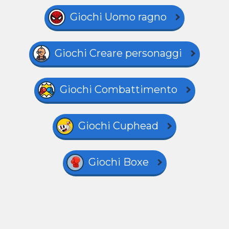
Giochi Uomo ragno
Giochi Creare personaggi
Giochi Combattimento
Giochi Cuphead
Giochi Boxe