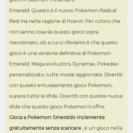
Emerald. Questo è il nuovo Pokemon Radical
Red ma nella regione di Hoenn. Per coloro che
non sanno cosa sia questo gioco sopra
menzionato, ciò a cui ci riferiamo è che questo
gioco è una versione definitiva di Pokemon
Emerald. Mega evoluzioni, Dynamax, Pokedex
personalizzato, tutte mosse aggiornate. Divertiti
con questo entusiasmante gioco Pokemon,
supera tutte le sfide. Divertiti con queste nuove
sfide che questo gioco Pokemon ti offre.
Gioca a Pokemon: Smeraldo Inclemente
gratuitamente senza scaricare
, è un gioco nella