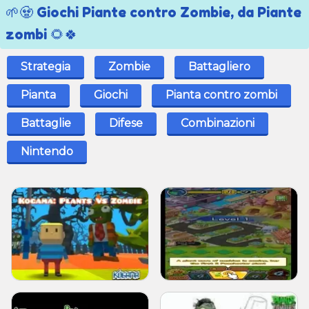
🌱🧟 Giochi Piante contro Zombie, da Piante
zombi 🌻🍀
Strategia
Zombie
Battagliero
Pianta
Giochi
Pianta contro zombi
Battaglie
Difese
Combinazioni
Nintendo