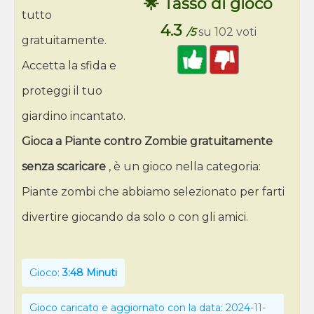
🌟 Tasso di gioco
tutto
4.3
/5
su 102 voti
gratuitamente.
Accetta la sfida e
proteggi il tuo
giardino incantato.
Gioca a Piante contro Zombie gratuitamente
senza scaricare
, è un gioco nella categoria:
Piante zombi che abbiamo selezionato per farti
divertire giocando da solo o con gli amici.
Gioco:
3:48 Minuti
Gioco caricato e aggiornato con la data: 2024-11-