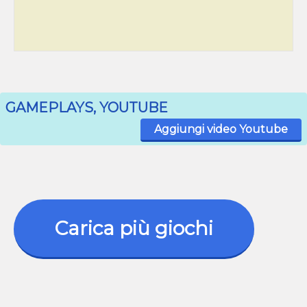
GAMEPLAYS, YOUTUBE
Aggiungi video Youtube
Carica più giochi