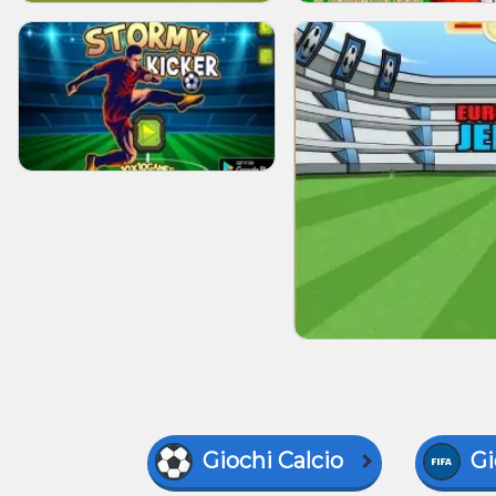
Giochi Calcio
Gi