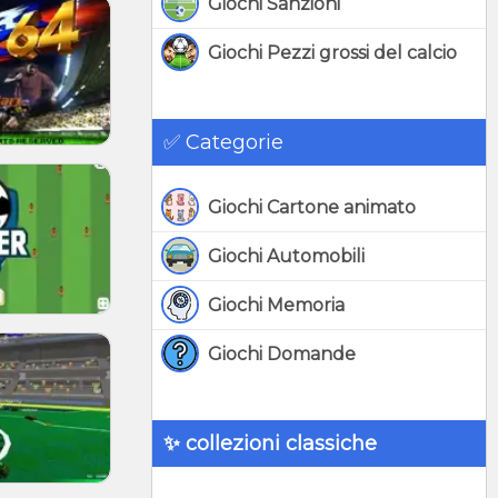
Giochi Sanzioni
Giochi Pezzi grossi del calcio
✅ Categorie
Giochi Cartone animato
Giochi Automobili
Giochi Memoria
Giochi Domande
✨ collezioni classiche