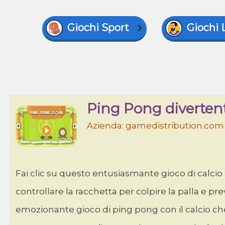
Giochi Sport
Giochi 
Ping Pong diverten
Azienda: gamedistribution.com
Fai clic su questo entusiasmante gioco di calc
controllare la racchetta per colpire la palla e prev
emozionante gioco di ping pong con il calcio che 