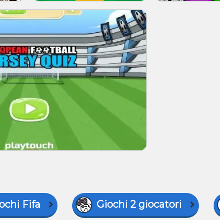
ochi Fifa
Giochi 2 giocatori