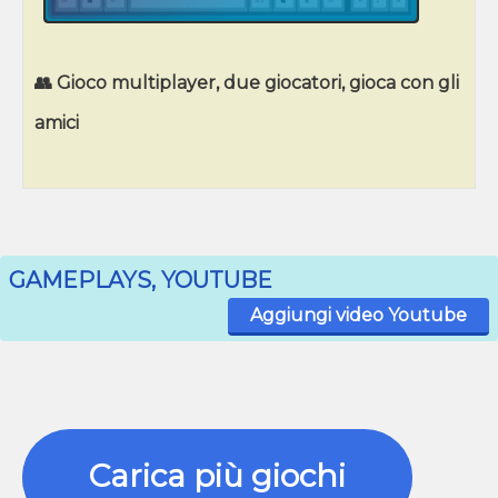
👥 Gioco multiplayer, due giocatori, gioca con gli
amici
GAMEPLAYS, YOUTUBE
Aggiungi video Youtube
Carica più giochi