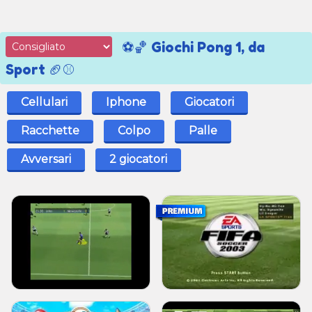
⚽🏀 Giochi Pong 1, da
Sport 🏈⚾
Cellulari
Iphone
Giocatori
Racchette
Colpo
Palle
Avversari
2 giocatori