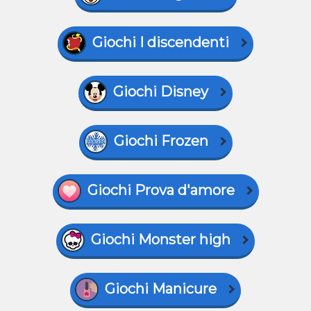
Giochi I discendenti
Giochi Disney
Giochi Frozen
Giochi Prova d'amore
Giochi Monster high
Giochi Manicure