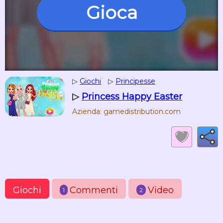
Gioca
▷
Giochi
▷
Principesse
▷
Princess Happy Easter
Azienda: gamedistribution.com
Giochi
Commenti
Video
1
2