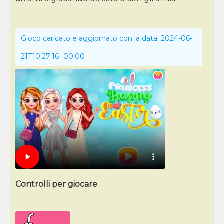
Gioco caricato e aggiornato con la data: 2024-06-
21T10:27:16+00:00
Controlli per giocare