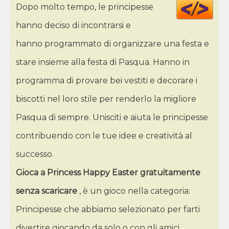
Cod
Dopo molto tempo, le principesse
HT
hanno deciso di incontrarsi e
hanno programmato di organizzare una festa e
stare insieme alla festa di Pasqua. Hanno in
programma di provare bei vestiti e decorare i
biscotti nel loro stile per renderlo la migliore
Pasqua di sempre. Unisciti e aiuta le principesse
contribuendo con le tue idee e creatività al
successo.
Gioca a Princess Happy Easter gratuitamente
senza scaricare
, è un gioco nella categoria:
Principesse che abbiamo selezionato per farti
divertire giocando da solo o con gli amici.