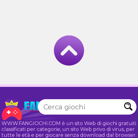
WWW.FANGIOCHI.COM è un sito Web di giochi gratuiti
classificati per categorie, un sito Web privo di virus, per
tutte le età e per giocare senza download dal browser.