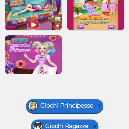
Giochi Principesse
Giochi Ragazze