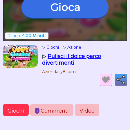
Gioca
Gioco:
4:00 Minuti
▷
Giochi
▷
Azione
▷
Pulisci il dolce parco
divertimenti
Azienda: y8.com
Giochi
Commenti
Video
1