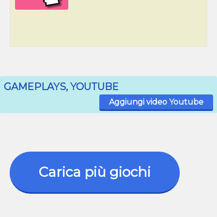
GAMEPLAYS, YOUTUBE
Aggiungi video Youtube
Carica più giochi