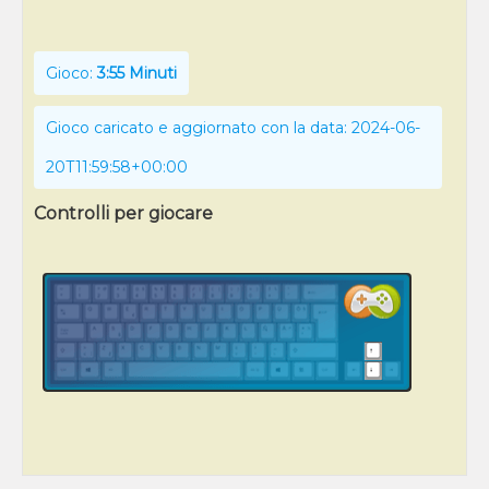
Gioco:
3:55 Minuti
Gioco caricato e aggiornato con la data: 2024-06-
20T11:59:58+00:00
Controlli per giocare