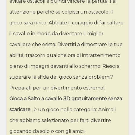
evitare ostacoli e quindi vincere la partita. Fai
attenzione perché se colpisci un ostacolo, il
gioco sarà finito. Abbiate il coraggio di far saltare
il cavallo in modo da diventare il miglior
cavaliere che esista. Divertiti a dimostrare le tue
abilità, trascorri qualche ora di intrattenimento
pieno di impegni davanti allo schermo. Riesci a
superare la sfida del gioco senza problemi?
Preparati per un divertimento estremo!.
Gioca a Salto a cavallo 3D gratuitamente senza
scaricare
, è un gioco nella categoria: Animali
che abbiamo selezionato per farti divertire
giocando da solo o con gli amici.