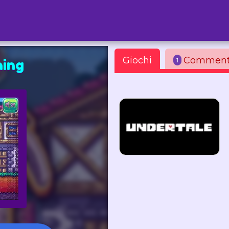
Giochi
Comment
1
ning