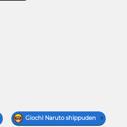
Giochi Naruto shippuden