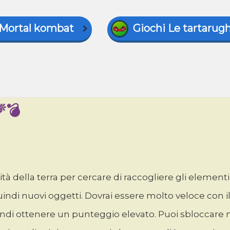
 Mortal kombat
Giochi Le tartarugh
💣
à della terra per cercare di raccogliere gli elementi 
uindi nuovi oggetti. Dovrai essere molto veloce con i
quindi ottenere un punteggio elevato. Puoi sbloccare 