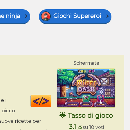
e ninja
Giochi Supereroi
Schermate
Code
e i
HTML
l picco
🌟 Tasso di gioco
nuove ricette per
3.1
/5
su 18 voti