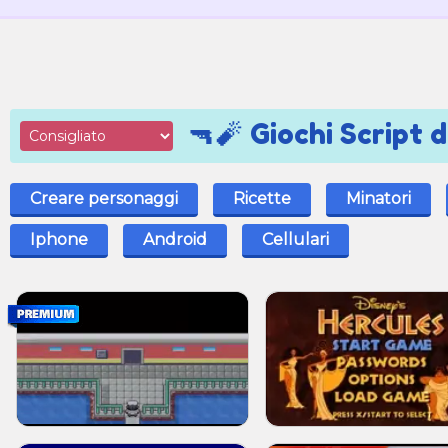
🔫🧨 Giochi Script 
Creare personaggi
Ricette
Minatori
Iphone
Android
Cellulari