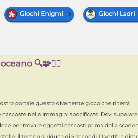
Giochi Enigmi
Giochi Ladri
oceano 🔍🧩🕵️‍♂️
 nostro portale questo divertente gioco che ti terrà
 nascoste nelle immagini specificate. Devi superare 
 veloce per trovare oggetti nascosti prima della scad
stelle, il tempo si riduce di 5 secondi. Divertiti a dimo