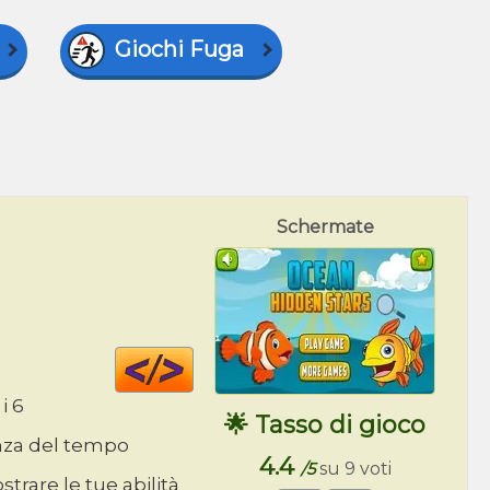
Giochi Fuga
Schermate
Code
HTML
i 6
🌟 Tasso di gioco
enza del tempo
4.4
/5
su 9 voti
strare le tue abilità