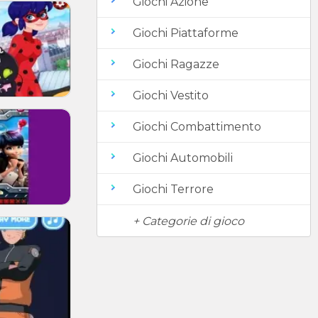
Giochi Azione
Giochi Piattaforme
Giochi Ragazze
Giochi Vestito
Giochi Combattimento
Giochi Automobili
Giochi Terrore
+ Categorie di gioco