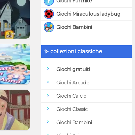
Giochi Fortnite
Giochi Miraculous ladybug
Giochi Bambini
✨ collezioni classiche
Giochi gratuiti
Giochi Arcade
Giochi Calcio
Giochi Classici
Giochi Bambini