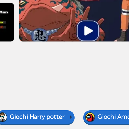
Giochi Harry potter
Giochi Am