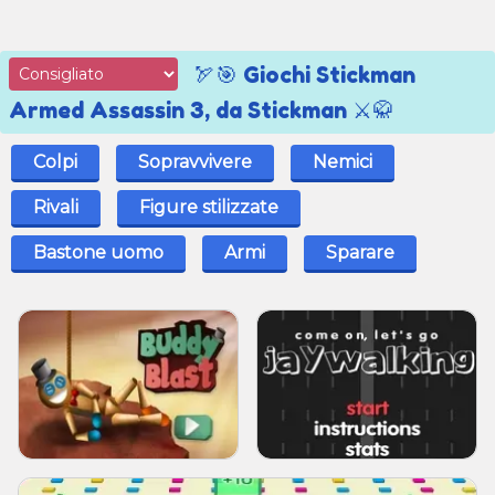
🏹🎯 Giochi Stickman
Armed Assassin 3, da Stickman ⚔️🥋
Colpi
Sopravvivere
Nemici
Rivali
Figure stilizzate
Bastone uomo
Armi
Sparare