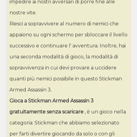
impedire ai nostri avversari di porre fine alle
nostre vite.
Riesci a sopravvivere al numero di nemici che
appaiono su ogni schermo per sbloccare il livello
successivo e continuare l' avventura. Inoltre, hai
una seconda modalità di gioco, la modalità di
sopravvivenza in cui devi provare a uccidere
quanti più nemici possibile in questo Stickman
Armed Assassin 3.
Gioca a Stickman Armed Assassin 3
gratuitamente senza scaricare
, è un gioco nella
categoria: Stickman che abbiamo selezionato
per farti divertire giocando da solo o con gli