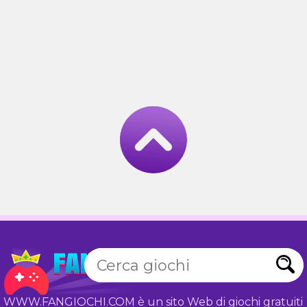
WWW.FANGIOCHI.COM è un sito Web di giochi gratuiti