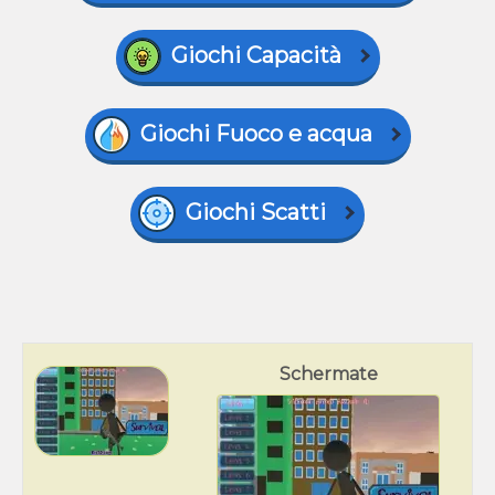
Giochi Capacità
Giochi Fuoco e acqua
Giochi Scatti
Schermate