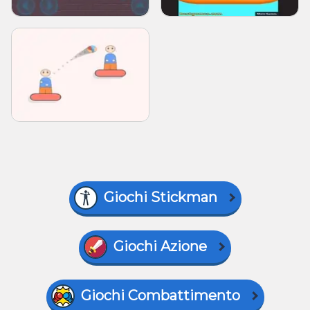
Giochi Stickman
Giochi Azione
Giochi Combattimento