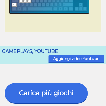
GAMEPLAYS, YOUTUBE
Aggiungi video Youtube
Carica più giochi