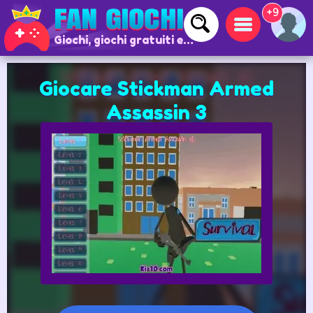
+9
Giochi, giochi gratuiti e giochi online
Giocare Stickman Armed
Assassin 3