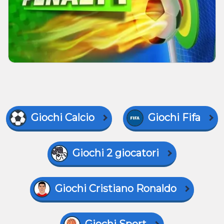
Giochi Calcio
Giochi Fifa
Giochi 2 giocatori
Giochi Cristiano Ronaldo