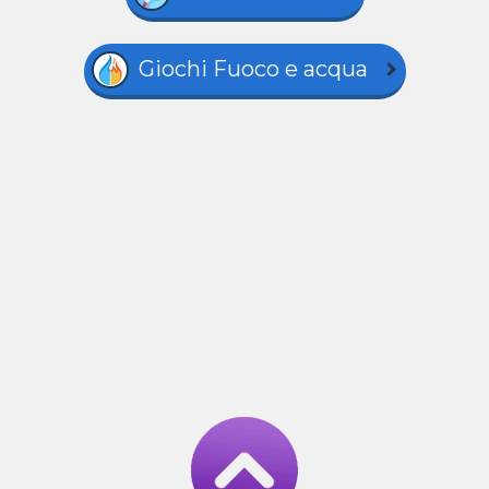
Giochi Fuoco e acqua