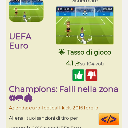
Schermate
UEFA
Euro
🌟 Tasso di gioco
4.1
/5
su 104 voti
Champions: Falli nella zona
⚽🥅🏟
Azienda: euro-football-kick-2016.fbrq.io
Cod
Allena i tuoi sanzioni di tiro per
HT