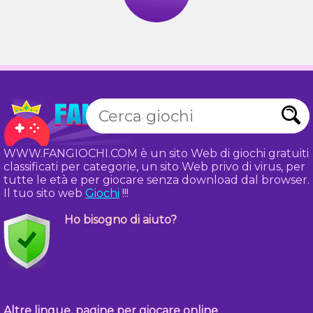
WWW.FANGIOCHI.COM è un sito Web di giochi gratuiti
classificati per categorie, un sito Web privo di virus, per
tutte le età e per giocare senza download dal browser.
Il tuo sito web
Giochi
!!!
Ho bisogno di aiuto?
Altre lingue, pagine per giocare online