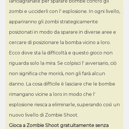
lanciagranate per sparare bombe contro gli
zombi e ucciderli con l' esplosione. In ogni livello,
appariranno gli zombi strategicamente
posizionati in modo da sparare in diverse aree e
cercare di posizionare la bomba vicino a loro.
Ecco dove sta la difficoltà e questo gioco non
riguarda solo la mira. Se colpisci l' avversario, ciò
non significa che morirà, non gli farà alcun
danno. La cosa difficile è lasciare che le bombe
rimangano vicine a loro in modo che l'
esplosione riesca a eliminarle, superando così un
nuovo livello di Zombie Shoot.
Gioca a Zombie Shoot gratuitamente senza