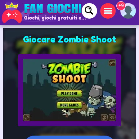
+9
Giochi, giochi gratuiti e giochi online
Giocare Zombie Shoot