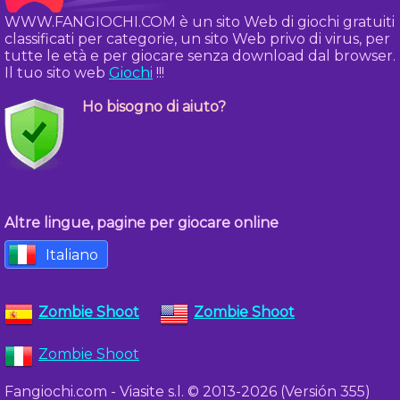
WWW.FANGIOCHI.COM è un sito Web di giochi gratuiti
classificati per categorie, un sito Web privo di virus, per
tutte le età e per giocare senza download dal browser.
Il tuo sito web
Giochi
!!!
Ho bisogno di aiuto?
Altre lingue, pagine per giocare online
Italiano
Zombie Shoot
Zombie Shoot
Zombie Shoot
Fangiochi.com - Viasite s.l. © 2013-2026 (Versión 355)