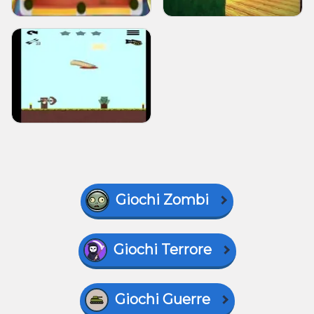
Giochi Zombi
Giochi Terrore
Giochi Guerre