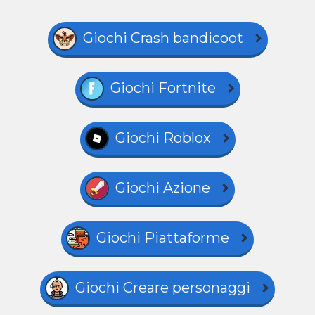
Giochi Crash bandicoot
Giochi Fortnite
Giochi Roblox
Giochi Azione
Giochi Piattaforme
Giochi Creare personaggi