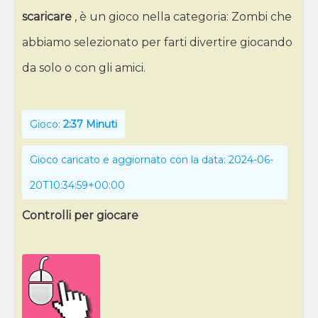
scaricare
, è un gioco nella categoria: Zombi che
abbiamo selezionato per farti divertire giocando
da solo o con gli amici.
Gioco:
2:37 Minuti
Gioco caricato e aggiornato con la data: 2024-06-
20T10:34:59+00:00
Controlli per giocare