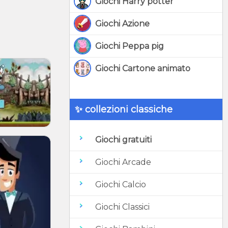
Giochi Harry potter
Giochi Azione
Giochi Peppa pig
Giochi Cartone animato
✨ collezioni classiche
Giochi gratuiti
Giochi Arcade
Giochi Calcio
Giochi Classici