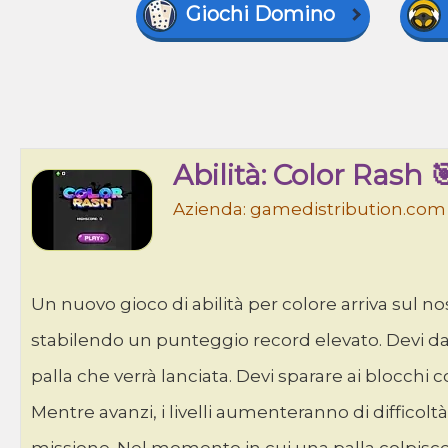
Giochi Domino
Abilità: Color Rash 
Azienda: gamedistribution.com
Un nuovo gioco di abilità per colore arriva sul nos
stabilendo un punteggio record elevato. Devi dar
palla che verrà lanciata. Devi sparare ai blocchi 
Mentre avanzi, i livelli aumenteranno di difficol