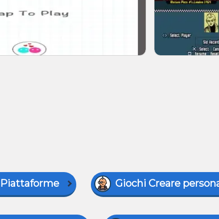
 Piattaforme
Giochi Creare person