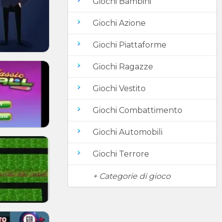
Giochi Bambini
Giochi Azione
Giochi Piattaforme
Giochi Ragazze
Giochi Vestito
Giochi Combattimento
Giochi Automobili
Giochi Terrore
+ Categorie di gioco