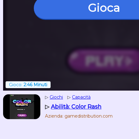
Gioca
Gioco:
2:46 Minuti
▷
Giochi
▷
Capacità
▷
Abilità: Color Rash
Azienda: gamedistribution.com