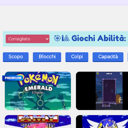
🎯🎱 Giochi Abilità:
Scopo
Blocchi
Colpi
Capacità