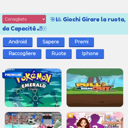
🎯🎱 Giochi Girare la ruota,
da Capacità 🎳🀄
Android
Sapere
Premi
Raccogliere
Ruote
Iphone