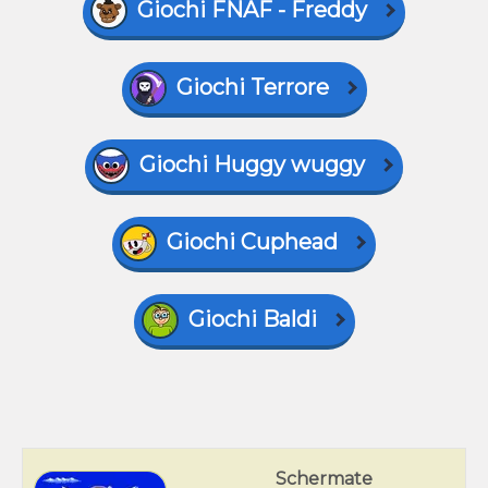
Giochi FNAF - Freddy
Giochi Terrore
Giochi Huggy wuggy
Giochi Cuphead
Giochi Baldi
Schermate