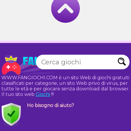
WWW.FANGIOCHI.COM è un sito Web di giochi gratuiti
classificati per categorie, un sito Web privo di virus, per
tutte le età e per giocare senza download dal browser.
Il tuo sito web
Giochi
!!!
Ho bisogno di aiuto?