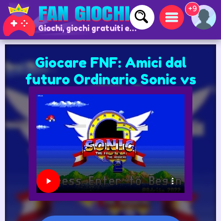
+9
Giochi, giochi gratuiti e giochi online
Giocare FNF: Amici dal
futuro Ordinario Sonic vs
Tails