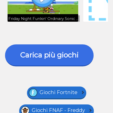
Friday Night Funkin' Ordinary Sonic vs Spinning My Tails (FNF Mod/Sonic.EXE) Friends From The Future
Carica più giochi
Giochi Fortnite
Giochi FNAF - Freddy