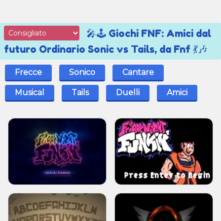
🎤🕹️ Giochi FNF: Amici dal
futuro Ordinario Sonic vs Tails, da Fnf 💃🎶
Frecce
Sonico
Cantare
Musical
Tails
Duelli
Amici