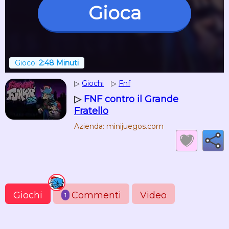
Gioca
Gioco:
2:48 Minuti
▷
Giochi
▷
Fnf
▷
FNF contro il Grande
Fratello
Azienda: minijuegos.com
Giochi
Commenti
Video
1