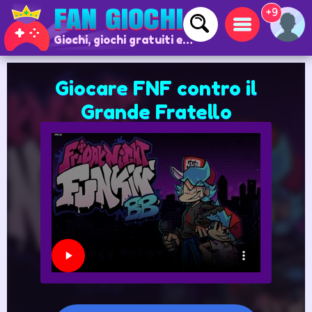
+9
Giochi, giochi gratuiti e giochi online
Giocare FNF contro il
Grande Fratello