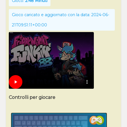
Gioco:
2:48 Minuti
Gioco caricato e aggiornato con la data: 2024-06-
21T09:51:11+00:00
Controlli per giocare