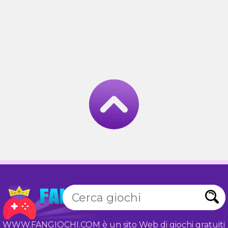
WWW.FANGIOCHI.COM è un sito Web di giochi gratuiti