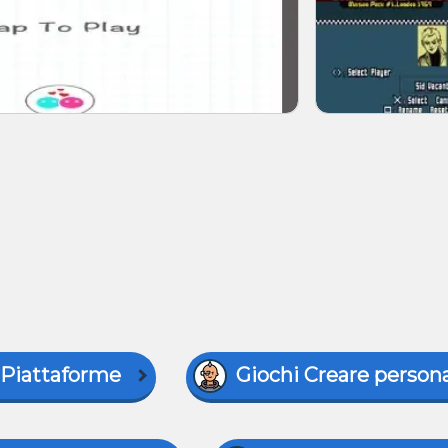
 Piattaforme
Giochi Creare person