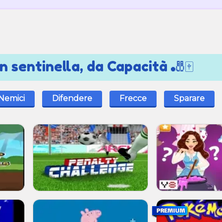
n sentinella, da Capacità 🎳🀄
Nemici
Difendere
Frecce
Sparare