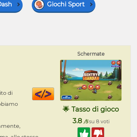
Dash
Giochi Sport
Schermate
Code
to di
HTML
dobbiamo
🌟 Tasso di gioco
3.8
/5
su 8 voti
tamente,