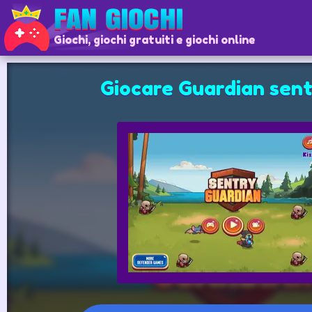
Giochi, giochi gratuiti e giochi online
Giocare Guardian sent