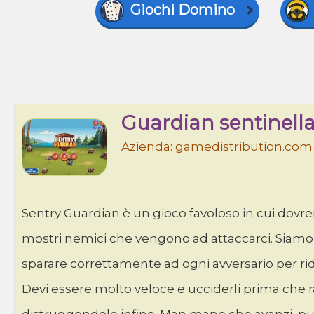
Giochi Domino
Guardian sentinella
Azienda: gamedistribution.com
Sentry Guardian è un gioco favoloso in cui dovremo
mostri nemici che vengono ad attaccarci. Siamo si
sparare correttamente ad ogni avversario per ridu
Devi essere molto veloce e ucciderli prima che