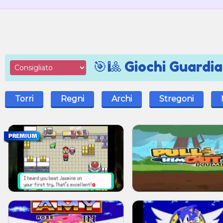
🎯🎱 Giochi Guardia
Torri
Regni
Archi
Stregoni