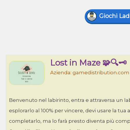
Giochi Lad
Lost in Maze 🧩🔍🗝
Azienda: gamedistribution.com
Benvenuto nel labirinto, entra e attraversa un l
esplorarlo al 100% per vincere, devi usare la tua a
completarlo, ma lo farà presto diventa più comp