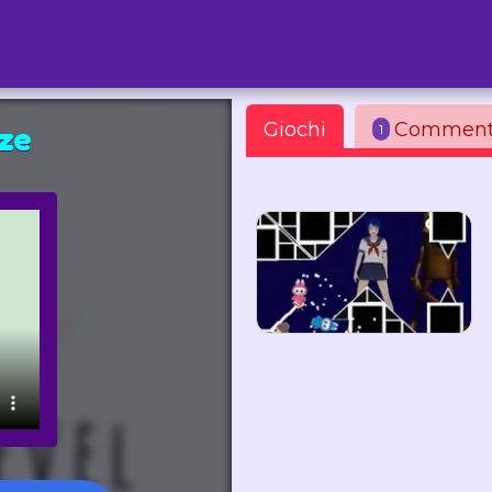
Giochi
Comment
1
aze