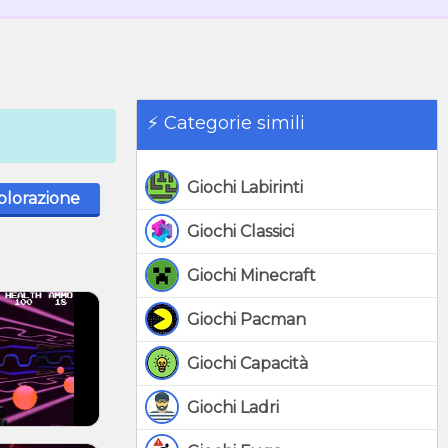
⚡ Categorie simili
Giochi Labirinti
plorazione
Giochi Classici
Giochi Minecraft
Giochi Pacman
Giochi Capacità
Giochi Ladri