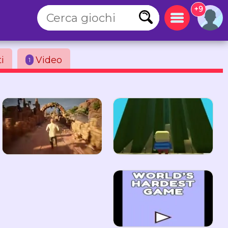
+9
i
Video
1