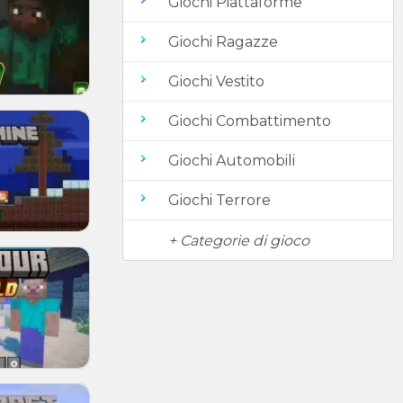
Giochi Piattaforme
Giochi Ragazze
Giochi Vestito
Giochi Combattimento
Giochi Automobili
Giochi Terrore
+ Categorie di gioco