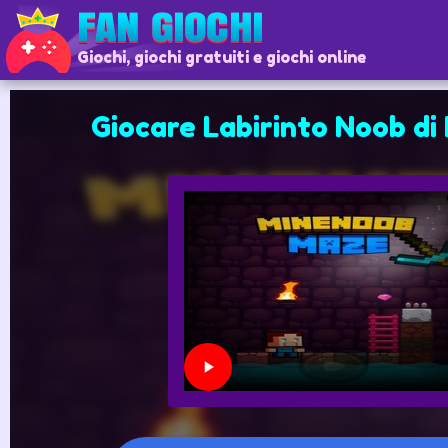
Giochi, giochi gratuiti e giochi online
Giocare Labirinto Noob di