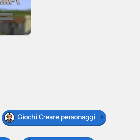
Giochi Creare personaggi