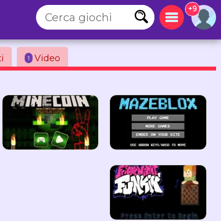
+9
i
Video
1