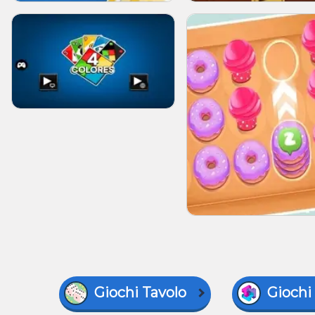
Giochi Tavolo
Giochi 