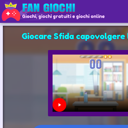
Giochi, giochi gratuiti e giochi online
Giocare Sfida capovolgere l