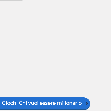
Giochi Chi vuol essere milionario