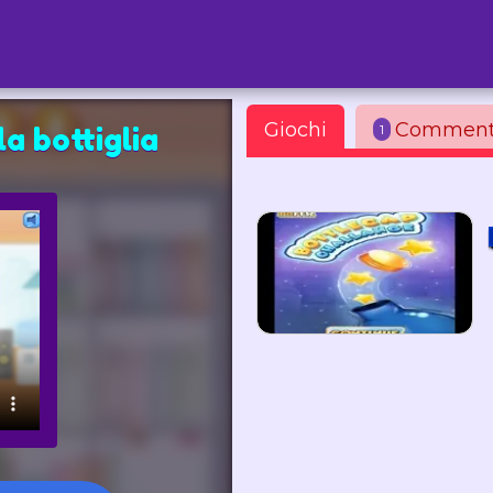
Giochi
Comment
1
a bottiglia