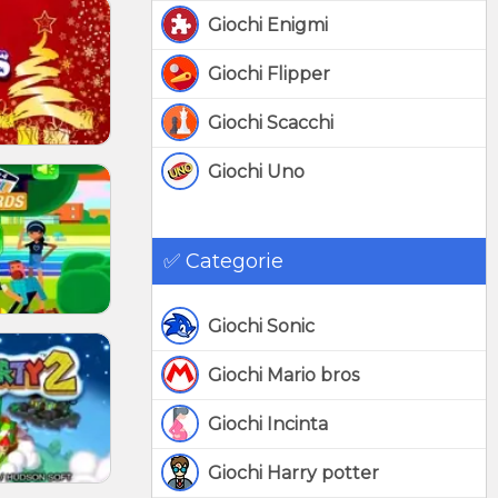
Giochi Enigmi
Giochi Flipper
Giochi Scacchi
Giochi Uno
✅ Categorie
Giochi Sonic
Giochi Mario bros
Giochi Incinta
Giochi Harry potter