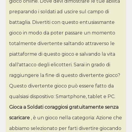
gioco online. Dove devi dimostrare le tue abilità
preparando i soldati ad uscire sul campo di
battaglia. Divertiti con questo entusiasmante
gioco in modo da poter passare un momento
totalmente divertente saltando attraverso le
piattaforme di questo gioco e salvando la vita
dall'attacco degli elicotteri. Sarai in grado di
raggiungere la fine di questo divertente gioco?
Questo divertente gioco può essere fatto da
qualsiasi dispositivo: Smartphone, tablet e PC.
Gioca a Soldati coraggiosi gratuitamente senza
scaricare
, è un gioco nella categoria: Azione che
abbiamo selezionato per farti divertire giocando