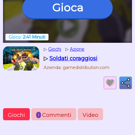
Gioca
Gioco:
2:41 Minuti
▷
Giochi
▷
Azione
▷
Soldati coraggiosi
Azienda: gamedistribution.com
Giochi
Commenti
Video
1