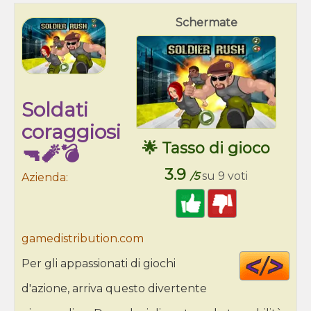
Schermate
Soldati
coraggiosi
🌟 Tasso di gioco
🔫🧨💣
3.9
/5
su 9 voti
Azienda:
gamedistribution.com
Cod
Per gli appassionati di giochi
HT
d'azione, arriva questo divertente