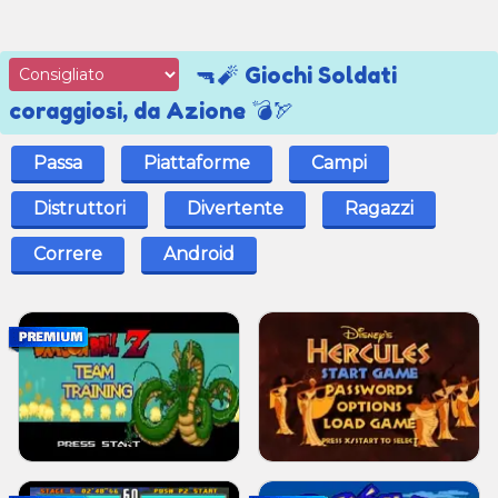
🔫🧨 Giochi Soldati
coraggiosi, da Azione 💣🏹
Passa
Piattaforme
Campi
Distruttori
Divertente
Ragazzi
Correre
Android