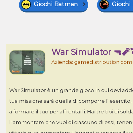
Giochi Batman
Giochi
War Simulator 🔫🧨
Azienda: gamedistribution.com
War Simulator è un grande gioco in cui devi adde
tua missione sarà quella di comporre l' esercito, sa
a formare il tuo per affrontarli. Hai tre tipi di sol
l' ammontare che vuoi di ciascuno di essi, tene