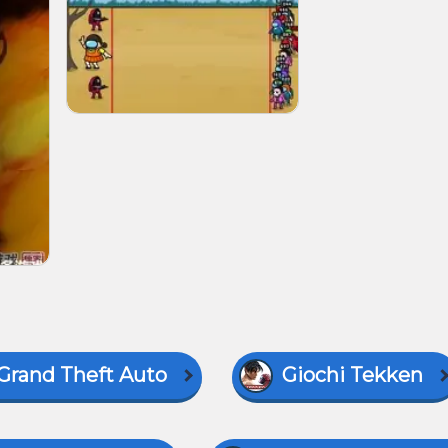
 Grand Theft Auto
Giochi Tekken