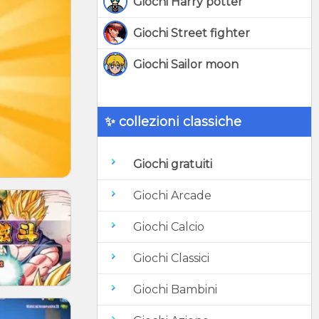
Giochi Harry potter
Giochi Street fighter
Giochi Sailor moon
✨ collezioni classiche
Giochi gratuiti
Giochi Arcade
Giochi Calcio
Giochi Classici
Giochi Bambini