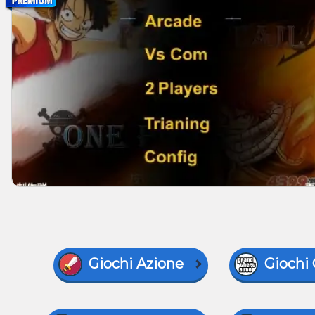
Giochi Azione
Giochi