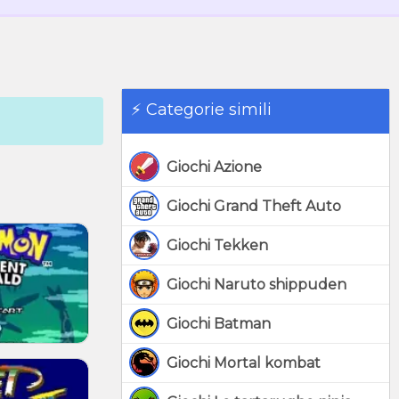
⚡ Categorie simili
Giochi Azione
Giochi Grand Theft Auto
Giochi Tekken
Giochi Naruto shippuden
Giochi Batman
Giochi Mortal kombat