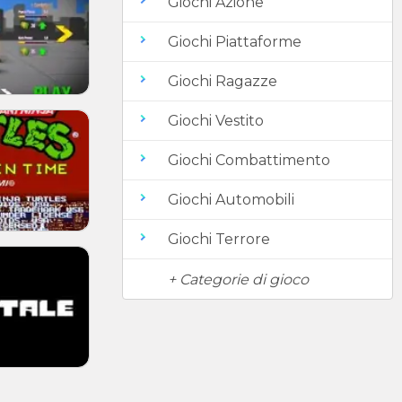
Giochi Azione
Giochi Piattaforme
Giochi Ragazze
Giochi Vestito
Giochi Combattimento
Giochi Automobili
Giochi Terrore
+ Categorie di gioco