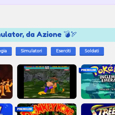
ulator, da Azione 💣🏹
egia
Simulatori
Eserciti
Soldati