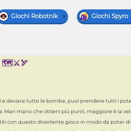
Giochi Robotnik
Giochi Spyro
🗺️⚔️🏹
lli e deviare tutte le bombe, puoi prendere tutti i pote
da. Man mano che ottieni più punti, maggiore è la vel
ertiti con questo divertente gioco in modo da poter d