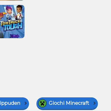
hippuden
Giochi Minecraft