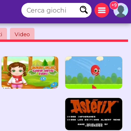
+9
i
Video