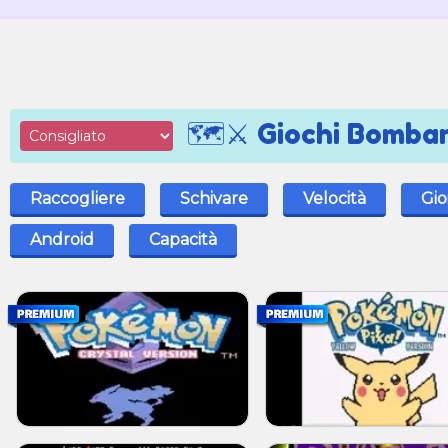
🗺️⚔️ Giochi Bombar
Raccogliere
Schivare
Velocità
Gio
Android
Capacità