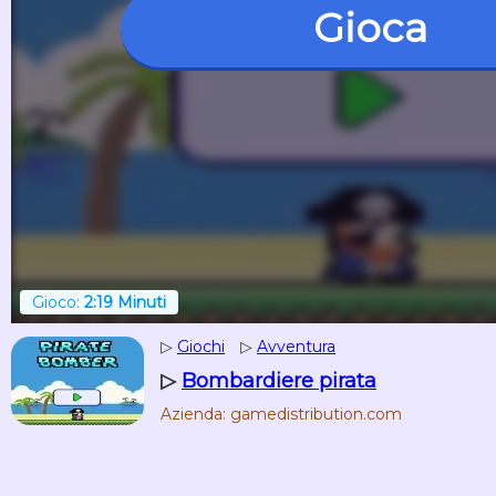
Gioca
Gioco:
2:19 Minuti
▷
Giochi
▷
Avventura
▷
Bombardiere pirata
Azienda: gamedistribution.com