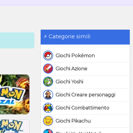
⚡ Categorie simili
Giochi Pokémon
Giochi Azione
Giochi Yoshi
Giochi Creare personaggi
Giochi Combattimento
Giochi Pikachu