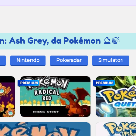
n: Ash Grey, da Pokémon 🔮🍃
Nintendo
Pokeradar
Simulatori