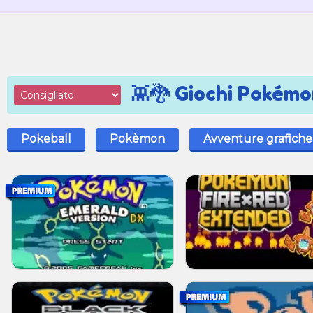
👾🐉 Giochi Pokémo
Pokeball
Pokèmon
Avventure grafiche