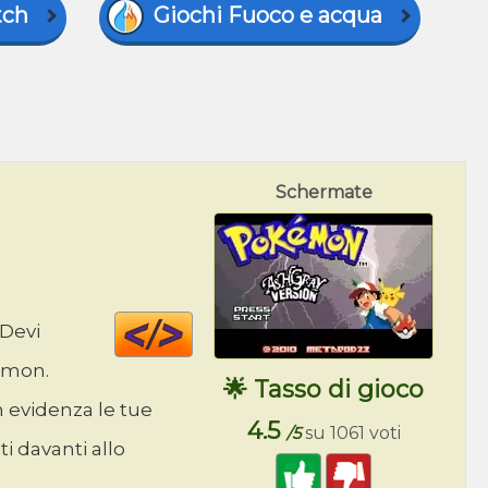
tch
Giochi Fuoco e acqua
Schermate
Code
 Devi
HTML
kémon.
🌟 Tasso di gioco
in evidenza le tue
4.5
/5
su 1061 voti
i davanti allo