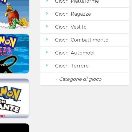
Giochi Piattaforme
Giochi Ragazze
Giochi Vestito
Giochi Combattimento
Giochi Automobili
Giochi Terrore
+ Categorie di gioco