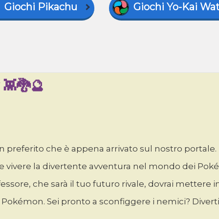
Giochi Pikachu
Giochi Yo-Kai Wa
👾🐉🔮
n preferito che è appena arrivato sul nostro portale.
 e vivere la divertente avventura nel mondo dei Po
fessore, che sarà il tuo futuro rivale, dovrai mettere 
Pokémon. Sei pronto a sconfiggere i nemici? Divertit