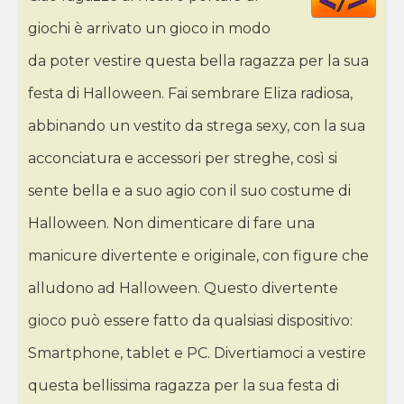
HT
giochi è arrivato un gioco in modo
da poter vestire questa bella ragazza per la sua
festa di Halloween. Fai sembrare Eliza radiosa,
abbinando un vestito da strega sexy, con la sua
acconciatura e accessori per streghe, così si
sente bella e a suo agio con il suo costume di
Halloween. Non dimenticare di fare una
manicure divertente e originale, con figure che
alludono ad Halloween. Questo divertente
gioco può essere fatto da qualsiasi dispositivo:
Smartphone, tablet e PC. Divertiamoci a vestire
questa bellissima ragazza per la sua festa di