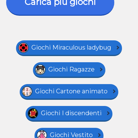
Carica più giochi
Giochi Miraculous ladybug
Giochi Ragazze
Giochi Cartone animato
Giochi I discendenti
Giochi Vestito