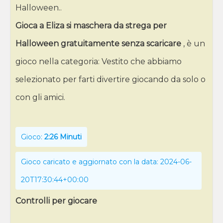
Halloween..
Gioca a Eliza si maschera da strega per
Halloween gratuitamente senza scaricare
, è un
gioco nella categoria: Vestito che abbiamo
selezionato per farti divertire giocando da solo o
con gli amici.
Gioco:
2:26 Minuti
Gioco caricato e aggiornato con la data: 2024-06-
20T17:30:44+00:00
Controlli per giocare