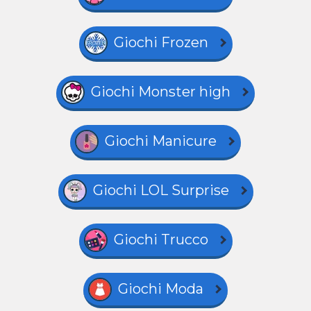
Giochi Frozen
Giochi Monster high
Giochi Manicure
Giochi LOL Surprise
Giochi Trucco
Giochi Moda