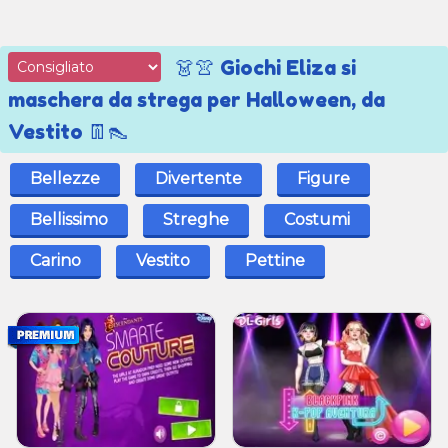
👗👚 Giochi Eliza si
maschera da strega per Halloween, da
Vestito 👖👠
Bellezze
Divertente
Figure
Bellissimo
Streghe
Costumi
Carino
Vestito
Pettine