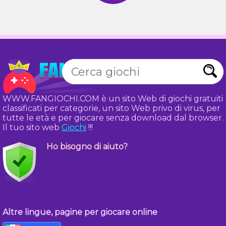
WWW.FANGIOCHI.COM è un sito Web di giochi gratuiti
classificati per categorie, un sito Web privo di virus, per
tutte le età e per giocare senza download dal browser.
Il tuo sito web
Giochi
!!!
Ho bisogno di aiuto?
Altre lingue, pagine per giocare online