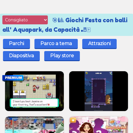
🎯🎱 Giochi Festa con balli
all' Aquapark, da Capacità 🎳🀄
Parchi
Parco a tema
Attrazioni
Diapositiva
Play store