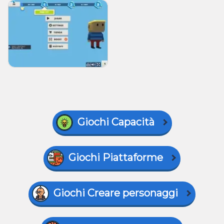
Giochi Capacità
Giochi Piattaforme
Giochi Creare personaggi