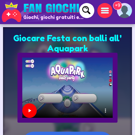
+9
Giochi, giochi gratuiti e giochi online
Giocare Festa con balli all'
Aquapark