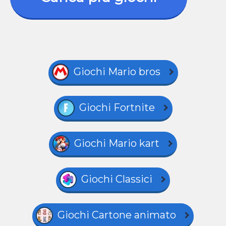
Giochi Mario bros
Giochi Fortnite
Giochi Mario kart
Giochi Classici
Giochi Cartone animato