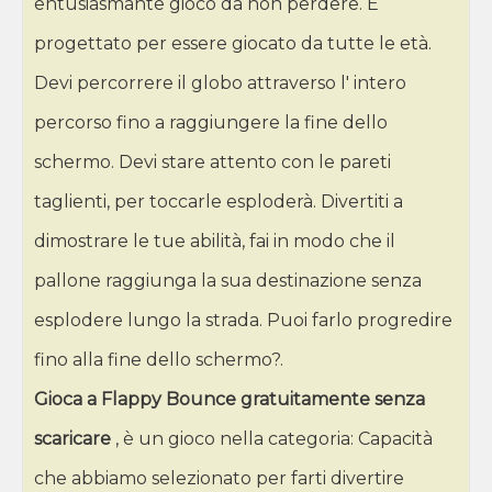
entusiasmante gioco da non perdere. È
progettato per essere giocato da tutte le età.
Devi percorrere il globo attraverso l' intero
percorso fino a raggiungere la fine dello
schermo. Devi stare attento con le pareti
taglienti, per toccarle esploderà. Divertiti a
dimostrare le tue abilità, fai in modo che il
pallone raggiunga la sua destinazione senza
esplodere lungo la strada. Puoi farlo progredire
fino alla fine dello schermo?.
Gioca a Flappy Bounce gratuitamente senza
scaricare
, è un gioco nella categoria: Capacità
che abbiamo selezionato per farti divertire