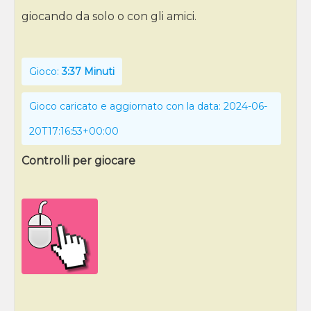
giocando da solo o con gli amici.
Gioco:
3:37 Minuti
Gioco caricato e aggiornato con la data: 2024-06-
20T17:16:53+00:00
Controlli per giocare