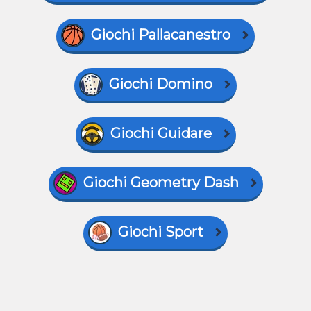
Giochi Pallacanestro
Giochi Domino
Giochi Guidare
Giochi Geometry Dash
Giochi Sport