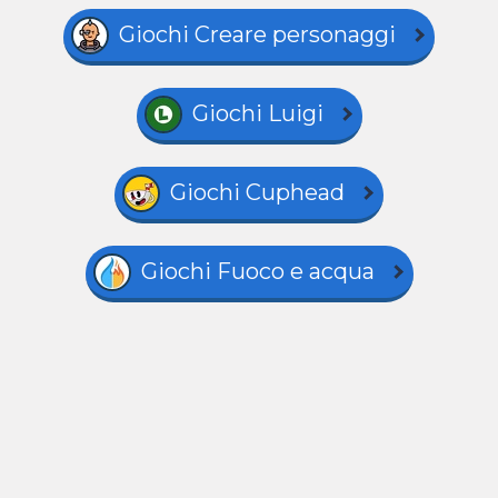
Giochi Creare personaggi
Giochi Luigi
Giochi Cuphead
Giochi Fuoco e acqua