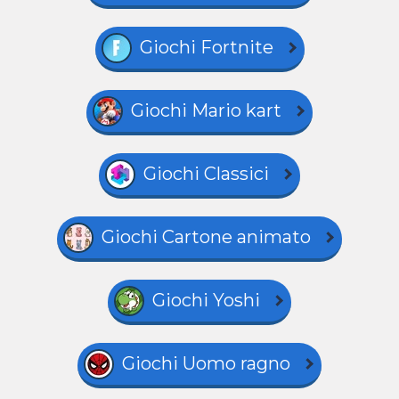
Giochi Fortnite
Giochi Mario kart
Giochi Classici
Giochi Cartone animato
Giochi Yoshi
Giochi Uomo ragno