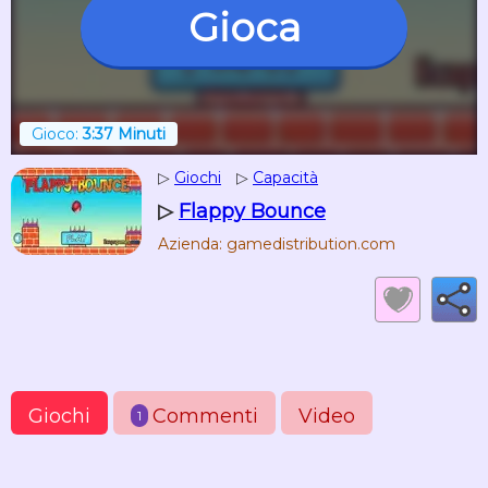
Gioca
Gioco:
3:37 Minuti
▷
Giochi
▷
Capacità
▷
Flappy Bounce
Azienda: gamedistribution.com
Giochi
Commenti
Video
1