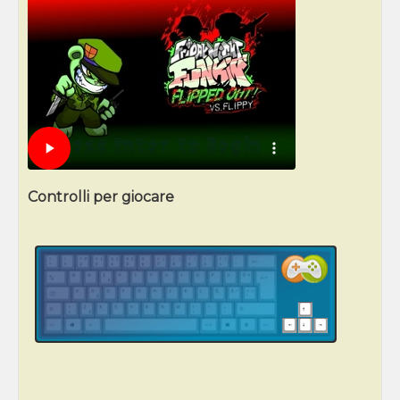
Controlli per giocare