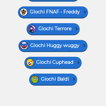
Giochi FNAF - Freddy
Giochi Terrore
Giochi Huggy wuggy
Giochi Cuphead
Giochi Baldi