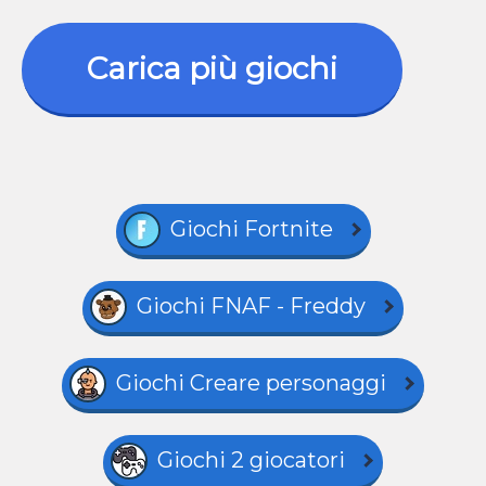
Carica più giochi
Giochi Fortnite
Giochi FNAF - Freddy
Giochi Creare personaggi
Giochi 2 giocatori