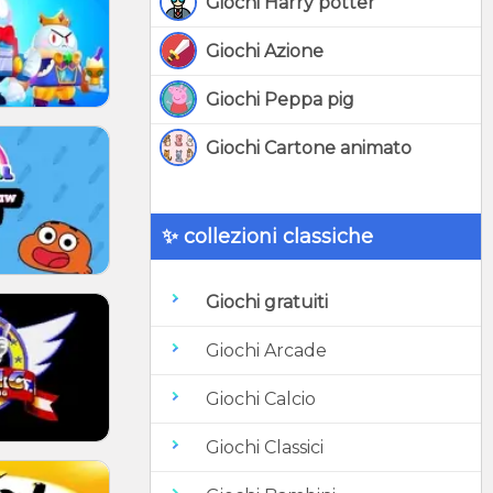
Giochi Harry potter
Giochi Azione
Giochi Peppa pig
Giochi Cartone animato
✨ collezioni classiche
Giochi gratuiti
Giochi Arcade
Giochi Calcio
Giochi Classici