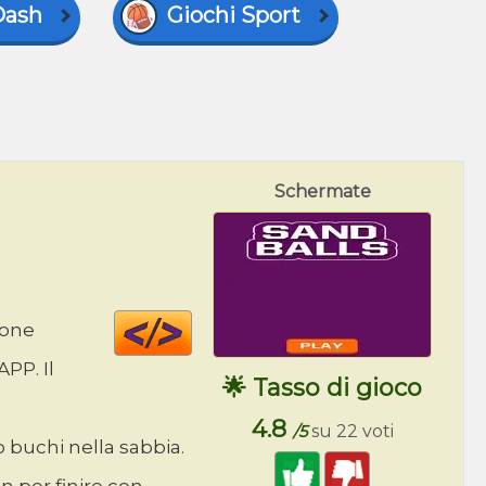
Dash
Giochi Sport
Schermate
Code
ione
HTML
APP. Il
🌟 Tasso di gioco
4.8
/5
su 22 voti
 buchi nella sabbia.