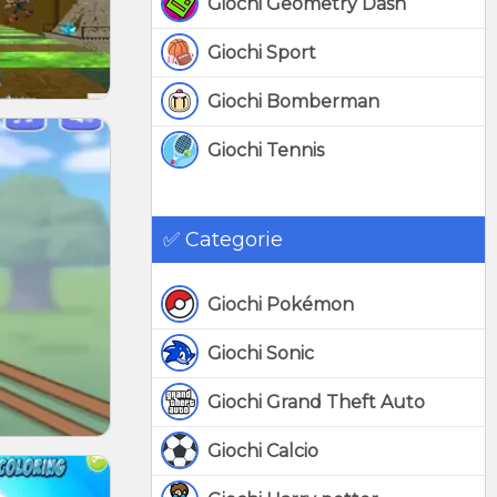
Giochi Geometry Dash
Giochi Sport
Giochi Bomberman
Giochi Tennis
✅ Categorie
Giochi Pokémon
Giochi Sonic
Giochi Grand Theft Auto
Giochi Calcio