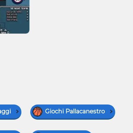
aggi
Giochi Pallacanestro