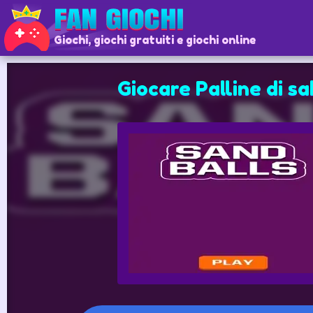
Giochi, giochi gratuiti e giochi online
Giocare Palline di sa