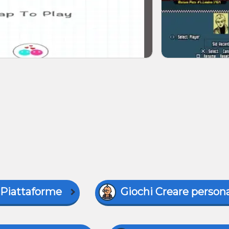
 Piattaforme
Giochi Creare person