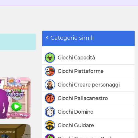
⚡ Categorie simili
Giochi Capacità
Giochi Piattaforme
Giochi Creare personaggi
Giochi Pallacanestro
Giochi Domino
Giochi Guidare