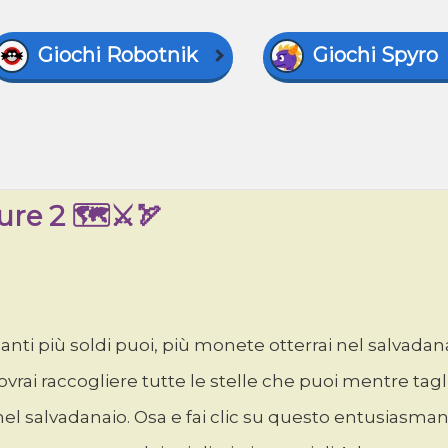
Giochi Robotnik
Giochi Spyro
re 2 🗺️⚔️🏹
nti più soldi puoi, più monete otterrai nel salvadana
vrai raccogliere tutte le stelle che puoi mentre tagli
 salvadanaio. Osa e fai clic su questo entusiasman