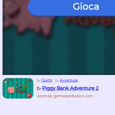
Gioca
▷
Giochi
▷
Avventura
▷
Piggy Bank Adventure 2
Azienda: gamedistribution.com