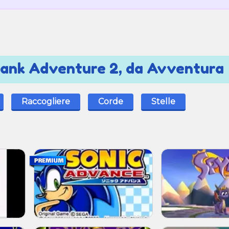
 Bank Adventure 2, da Avventura 
Raccogliere
Corde
Stelle