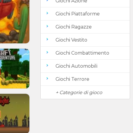
Giochi Azione
Giochi Piattaforme
Giochi Ragazze
Giochi Vestito
Giochi Combattimento
Giochi Automobili
Giochi Terrore
+ Categorie di gioco