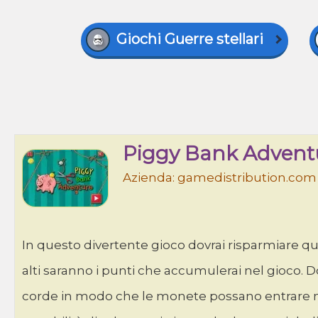
Giochi Guerre stellari
Piggy Bank Adventu
Azienda: gamedistribution.com
In questo divertente gioco dovrai risparmiare qua
alti saranno i punti che accumulerai nel gioco. Do
corde in modo che le monete possano entrare nel