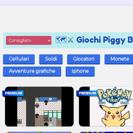
🗺️⚔️ Giochi Piggy
Cellulari
Soldi
Giocatori
Monete
Avventure grafiche
Iphone