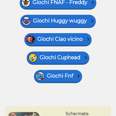
Giochi FNAF - Freddy
Giochi Huggy wuggy
Giochi Ciao vicino
Giochi Cuphead
Giochi Fnf
Schermate