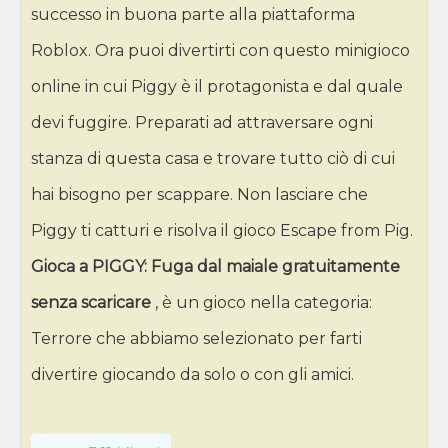
successo in buona parte alla piattaforma
Roblox. Ora puoi divertirti con questo minigioco
online in cui Piggy è il protagonista e dal quale
devi fuggire. Preparati ad attraversare ogni
stanza di questa casa e trovare tutto ciò di cui
hai bisogno per scappare. Non lasciare che
Piggy ti catturi e risolva il gioco Escape from Pig.
Gioca a PIGGY: Fuga dal maiale gratuitamente
senza scaricare
, è un gioco nella categoria:
Terrore che abbiamo selezionato per farti
divertire giocando da solo o con gli amici.