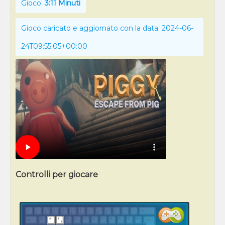
Gioco:
3:11 Minuti
Gioco caricato e aggiornato con la data: 2024-06-
24T09:55:05+00:00
Controlli per giocare