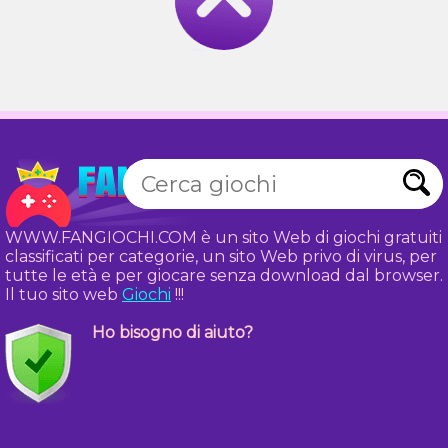
WWW.FANGIOCHI.COM è un sito Web di giochi gratuiti
classificati per categorie, un sito Web privo di virus, per
tutte le età e per giocare senza download dal browser.
Il tuo sito web
Giochi
!!!
Ho bisogno di aiuto?