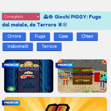
👻🎃 Giochi PIGGY: Fuga
dal maiale, da Terrore 🕷️🕸️
Orrore
Fuga
Case
Chiavi
Indovinelli
Terrore