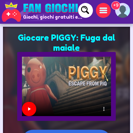
+9
Giochi, giochi gratuiti e giochi online
Giocare PIGGY: Fuga dal
maiale