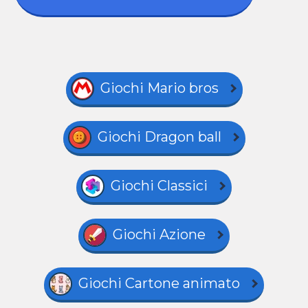
Giochi Mario bros
Giochi Dragon ball
Giochi Classici
Giochi Azione
Giochi Cartone animato