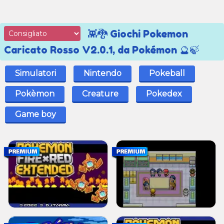
👾🐉 Giochi Pokemon
Caricato Rosso V2.0.1, da Pokémon 🔮🍃
Simulatori
Nintendo
Pokeball
Pokèmon
Creature
Pokedex
Game boy