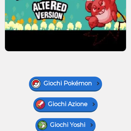
Giochi Pokémon
Giochi Azione
Giochi Yoshi