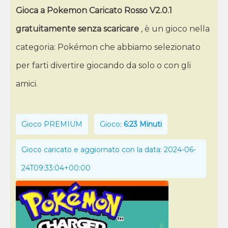
Gioca a Pokemon Caricato Rosso V2.0.1
gratuitamente senza scaricare
, è un gioco nella
categoria: Pokémon che abbiamo selezionato
per farti divertire giocando da solo o con gli
amici.
Gioco PREMIUM
Gioco:
6:23 Minuti
Gioco caricato e aggiornato con la data: 2024-06-
24T09:33:04+00:00