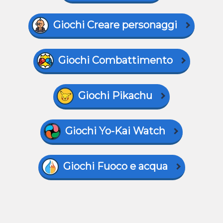
Giochi Creare personaggi
Giochi Combattimento
Giochi Pikachu
Giochi Yo-Kai Watch
Giochi Fuoco e acqua