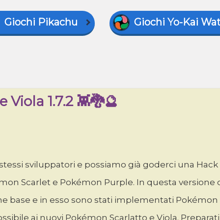
Giochi Pikachu
Giochi Yo-Kai Wa
Viola 1.7.2 👾🐉🔮
i stessi sviluppatori e possiamo già goderci una Hac
kémon Scarlet e Pokémon Purple. In questa versione 
me base e in esso sono stati implementati Pokémon
ossibile ai nuovi Pokémon Scarlatto e Viola. Prepara