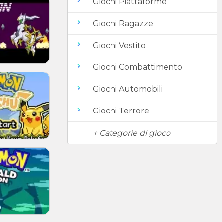
Giochi Piattaforme
Giochi Ragazze
Giochi Vestito
Giochi Combattimento
Giochi Automobili
Giochi Terrore
+ Categorie di gioco