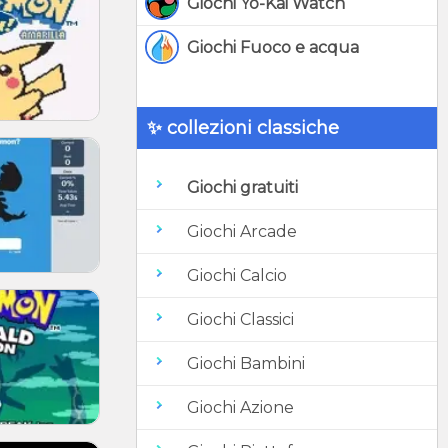
Giochi Yo-Kai Watch
Giochi Fuoco e acqua
✨ collezioni classiche
Giochi gratuiti
Giochi Arcade
Giochi Calcio
Giochi Classici
Giochi Bambini
Giochi Azione