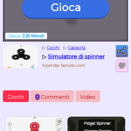
Gioca
Gioco:
2:25 Minuti
▷
Giochi
▷
Capacità
▷
Simulatore di spinner
Azienda: famobi.com
Giochi
Commenti
Video
1