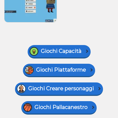
Giochi Capacità
Giochi Piattaforme
Giochi Creare personaggi
Giochi Pallacanestro