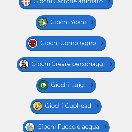
Giochi Cartone animato
Giochi Yoshi
Giochi Uomo ragno
Giochi Creare personaggi
Giochi Luigi
Giochi Cuphead
Giochi Fuoco e acqua