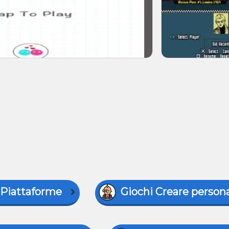
 Piattaforme
Giochi Creare person