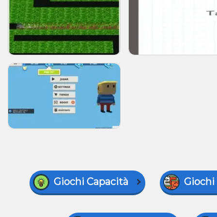
Giochi Capacità
Giochi