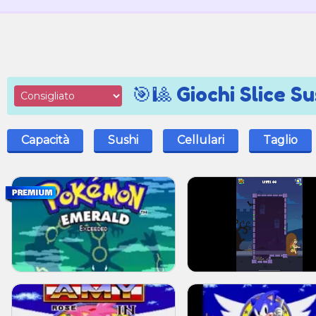
🎯🎱 Giochi Slice Su
Capacità
Sushi
Cellulari
Taglio