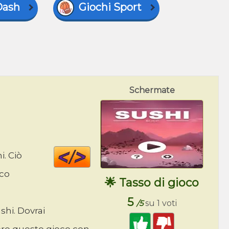
Dash
Giochi Sport
Schermate
Code
i. Ciò
HTML
oco
🌟 Tasso di gioco
5
/5
su 1 voti
shi. Dovrai