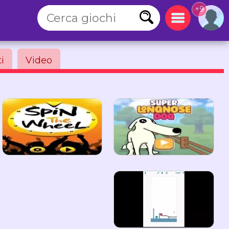
+9
i
Video