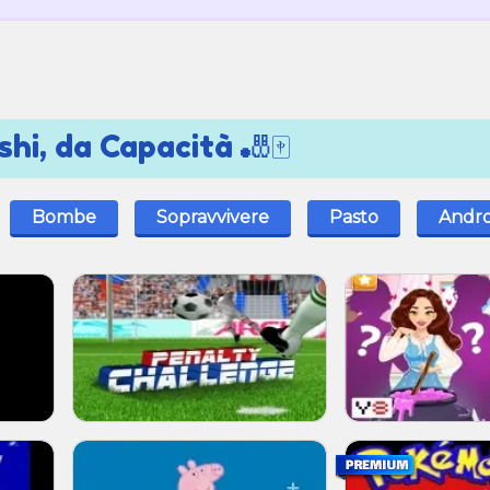
shi, da Capacità 🎳🀄
Bombe
Sopravvivere
Pasto
Andro