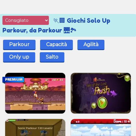
🏃🏢 Giochi Solo Up
Parkour, da Parkour 🌉🏞️
Parkour
Capacità
Agilità
Only up
Salto