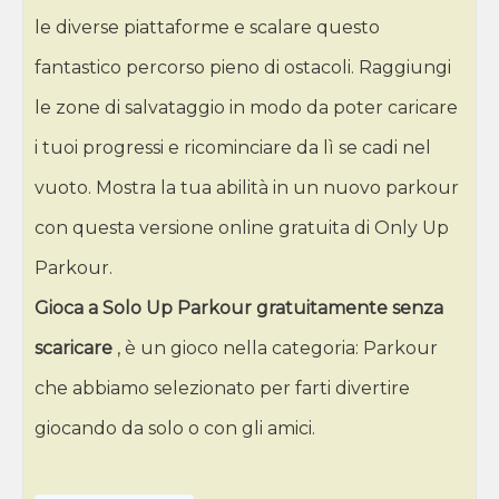
le diverse piattaforme e scalare questo
fantastico percorso pieno di ostacoli. Raggiungi
le zone di salvataggio in modo da poter caricare
i tuoi progressi e ricominciare da lì se cadi nel
vuoto. Mostra la tua abilità in un nuovo parkour
con questa versione online gratuita di Only Up
Parkour.
Gioca a Solo Up Parkour gratuitamente senza
scaricare
, è un gioco nella categoria: Parkour
che abbiamo selezionato per farti divertire
giocando da solo o con gli amici.