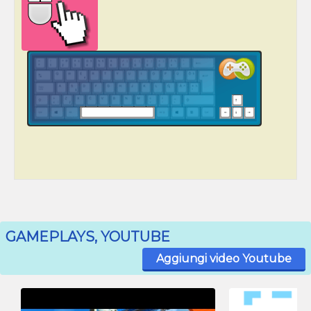
GAMEPLAYS, YOUTUBE
Aggiungi video Youtube