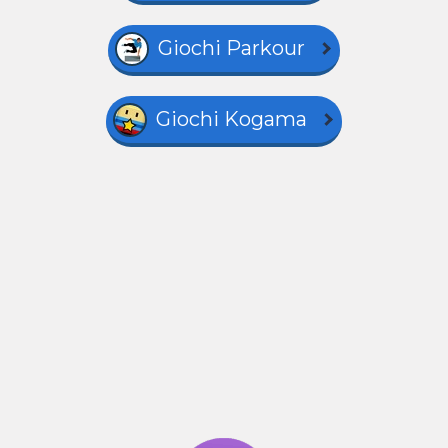
Giochi Parkour
Giochi Kogama