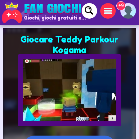
+9
Giochi, giochi gratuiti e giochi online
Giocare Teddy Parkour
Kogama