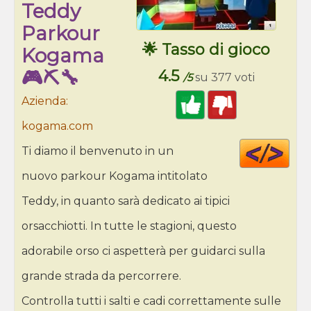
Teddy
Parkour
🌟 Tasso di gioco
Kogama
🎮⛏️🔧
4.5
/5
su 377 voti
Azienda:
kogama.com
Cod
Ti diamo il benvenuto in un
HT
nuovo parkour Kogama intitolato
Teddy, in quanto sarà dedicato ai tipici
orsacchiotti. In tutte le stagioni, questo
adorabile orso ci aspetterà per guidarci sulla
grande strada da percorrere.
Controlla tutti i salti e cadi correttamente sulle