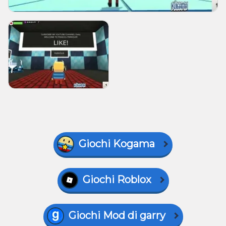
Giochi Kogama
Giochi Roblox
Giochi Mod di garry